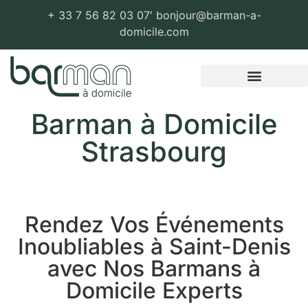
+ 33 7 56 82 03 07′ bonjour@barman-a-
domicile.com
Zones d’intervention
Barman à Domicile
Strasbourg
Rendez Vos Événements
Inoubliables à Saint-Denis
avec Nos Barmans à
Domicile Experts