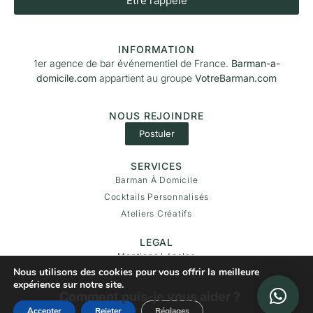
Être rappelé
INFORMATION
1er agence de bar événementiel de France.
Barman-a-
domicile.com
appartient au groupe
VotreBarman.com
NOUS REJOINDRE
Postuler
SERVICES
Barman À Domicile
Cocktails Personnalisés
Ateliers Créatifs
LEGAL
Mentions Légales
Nous utilisons des cookies pour vous offrir la meilleure
Politique De
expérience sur notre site.
Confidentialité
Comment puis-je vous aider ?
Accepter
Rejeter
Réglages