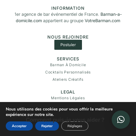
INFORMATION
1er agence de bar événementiel de France.
Barman-a-
domicile.com
appartient au groupe
VotreBarman.com
NOUS REJOINDRE
Postuler
SERVICES
Barman À Domicile
Cocktails Personnalisés
Ateliers Créatifs
LEGAL
Mentions Légales
Politique De
Nous utilisons des cookies pour vous offrir la meilleure
Confidentialité
expérience sur notre site.
Comment puis-je vous aider ?
Accepter
Rejeter
Réglages
Barman-a-domicile.com 2024