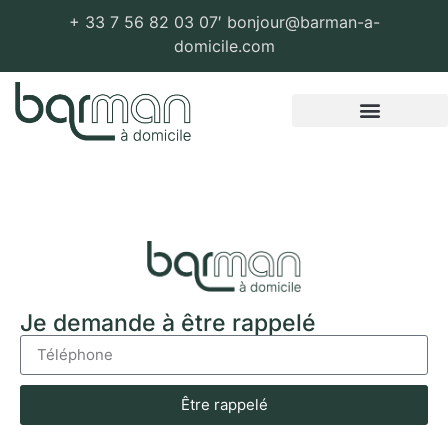
+ 33 7 56 82 03 07′ bonjour@barman-a-
domicile.com
Zones d’intervention
Je demande à être rappelé
Être rappelé