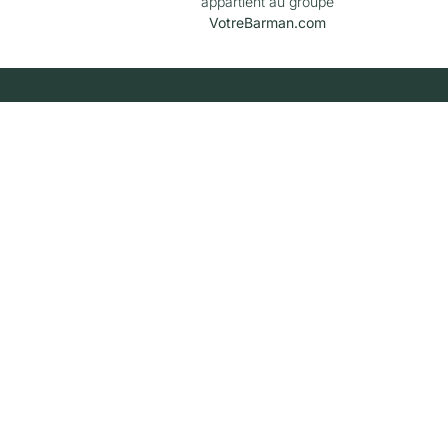
appartient au groupe
VotreBarman.com