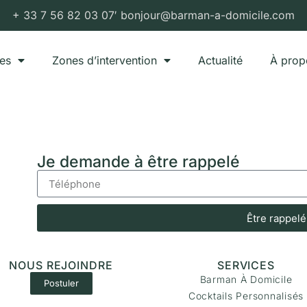
+ 33 7 56 82 03 07′ bonjour@barman-a-domicile.com
ces
Zones d’intervention
Actualité
À prop
Je demande à être rappelé
Être rappelé
NOUS REJOINDRE
SERVICES
Barman À Domicile
Postuler
Cocktails Personnalisés